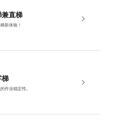
梯兼直梯
用梯新体验！
字梯
强的作业稳定性。