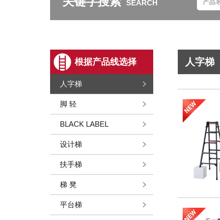
关键字搜索
SEARCH
人字梯
根据产品线选择
人字梯
脚 轻
BLACK LABEL
设计梯
扶手梯
梯 凳
平台梯