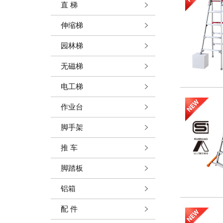
直 梯
伸缩梯
园林梯
无磁梯
电工梯
作业台
脚手架
推 车
脚踏板
铝箱
配 件