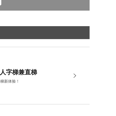
式人字梯兼直梯
用梯新体验！